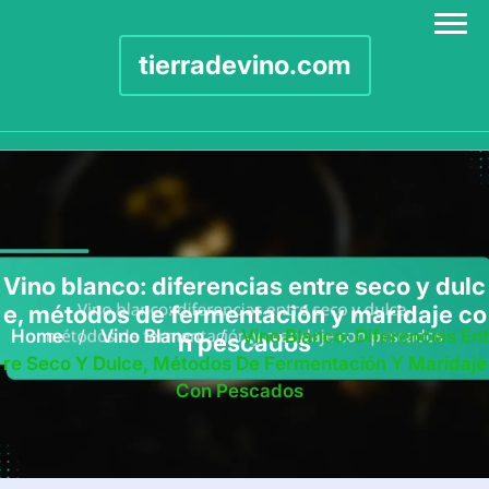
tierradevino.com
Skip
to
content
Vino blanco: diferencias entre seco y dulc
e, métodos de fermentación y maridaje co
Home
/
Vino Blanco
/
Vino Blanco: Diferencias Ent
n pescados
Re Seco Y Dulce, Métodos De Fermentación Y Maridaje
Con Pescados