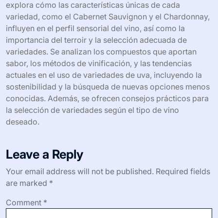
Finalmente, el perfil de sabor y aroma es esencial. Las
nuevas variedades pueden ofrecer perfiles únicos que
atraen a diferentes consumidores. Estos factores son
fundamentales para el éxito en la vinificación.
Las variedades de uva son tipos específicos de uvas que
juegan un papel crucial en el proceso de vinificación del
vino, afectando su sabor, aroma y calidad. Este artículo
explora cómo las características únicas de cada
variedad, como el Cabernet Sauvignon y el Chardonnay,
influyen en el perfil sensorial del vino, así como la
importancia del terroir y la selección adecuada de
variedades. Se analizan los compuestos que aportan
sabor, los métodos de vinificación, y las tendencias
actuales en el uso de variedades de uva, incluyendo la
sostenibilidad y la búsqueda de nuevas opciones menos
conocidas. Además, se ofrecen consejos prácticos para
la selección de variedades según el tipo de vino