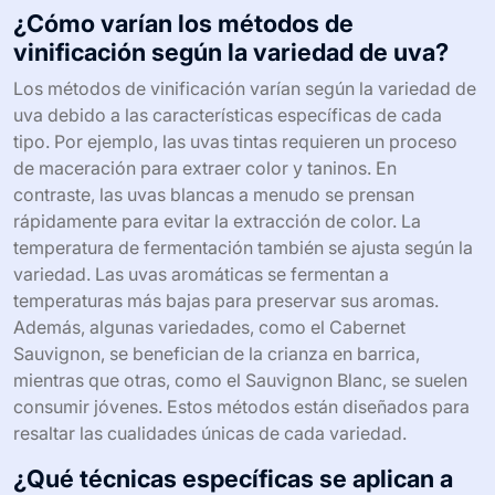
realiza cuando las uvas alcanzan su madurez óptima. El
despalillado separa los tallos de las uvas. Durante la
fermentación, las levaduras convierten los azúcares en
alcohol. El prensado extrae el jugo de las uvas, que
luego se clarifica para eliminar impurezas. Finalmente, el
envejecimiento permite desarrollar sabores y aromas.
Cada variedad de uva puede requerir ajustes en estos
procesos para resaltar sus características únicas.
¿Cómo varían los métodos de
vinificación según la variedad de uva?
Los métodos de vinificación varían según la variedad de
uva debido a las características específicas de cada
tipo. Por ejemplo, las uvas tintas requieren un proceso
de maceración para extraer color y taninos. En
contraste, las uvas blancas a menudo se prensan
rápidamente para evitar la extracción de color. La
temperatura de fermentación también se ajusta según la
variedad. Las uvas aromáticas se fermentan a