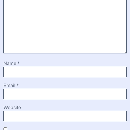
deseado.
Leave a Reply
Your email address will not be published.
Required fields
are marked
*
Comment
*
Name
*