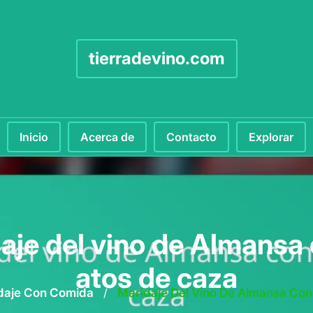
tierradevino.com
Inicio
Acerca de
Contacto
Explorar
aje del vino de Almansa 
atos de caza
daje Con Comida
/
Maridaje Del Vino De Almansa Con