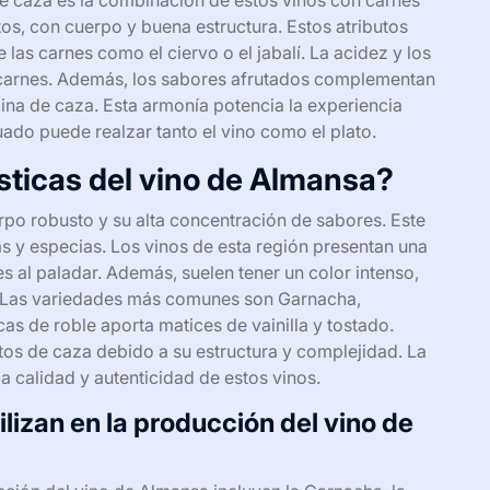
de caza es la combinación de estos vinos con carnes
tos, con cuerpo y buena estructura. Estos atributos
 las carnes como el ciervo o el jabalí. La acidez y los
as carnes. Además, los sabores afrutados complementan
ocina de caza. Esta armonía potencia la experiencia
uado puede realzar tanto el vino como el plato.
sticas del vino de Almansa?
rpo robusto y su alta concentración de sabores. Este
jas y especias. Los vinos de esta región presentan una
s al paladar. Además, suelen tener un color intenso,
te. Las variedades más comunes son Garnacha,
cas de roble aporta matices de vainilla y tostado.
tos de caza debido a su estructura y complejidad. La
 calidad y autenticidad de estos vinos.
lizan en la producción del vino de