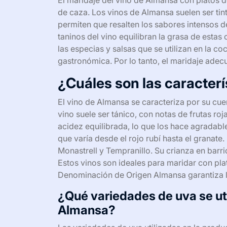
El maridaje del vino de Almansa con platos 
de caza. Los vinos de Almansa suelen ser tin
permiten que resalten los sabores intensos de
taninos del vino equilibran la grasa de est
las especias y salsas que se utilizan en la c
gastronómica. Por lo tanto, el maridaje adec
¿Cuáles son las caracterí
El vino de Almansa se caracteriza por su cue
vino suele ser tánico, con notas de frutas ro
acidez equilibrada, lo que los hace agradable
que varía desde el rojo rubí hasta el grana
Monastrell y Tempranillo. Su crianza en barri
Estos vinos son ideales para maridar con pla
Denominación de Origen Almansa garantiza la
¿Qué variedades de uva se uti
Almansa?