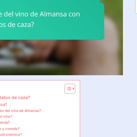
latos de caza?
nsa?
ión del vino de Almansa?
el vino?
nomía?
no y comida?
gastronómica?