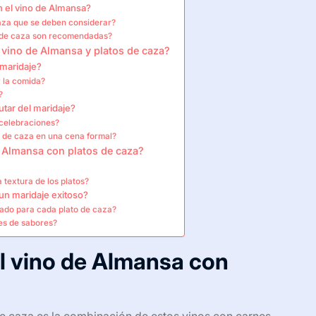
n el vino de Almansa?
caza que se deben considerar?
s de caza son recomendadas?
l vino de Almansa y platos de caza?
 maridaje?
y la comida?
?
utar del maridaje?
 celebraciones?
 de caza en una cena formal?
e Almansa con platos de caza?
 textura de los platos?
un maridaje exitoso?
uado para cada plato de caza?
es de sabores?
el vino de Almansa con