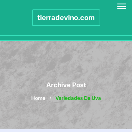
tierradevino.com
Skip
to
content
Archive Post
Home
/
Variedades De Uva